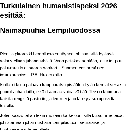
Turkulainen humanistispeksi 2026
esittää:
Naimapuuhia Lempiluodossa
Pieni ja pittoreski Lempiluoto on täynnä tohinaa, sillä kylässä
valmistellaan juhannushäitä. Vaan peijakas sentään, laituriin lipuu
paluumuuttaja, saaren sankari – Suomen ensimmäinen
imurikauppias – P.A. Hukkakallio.
Isolta kirkolta palaava kaupparatsu pistääkin kylän kemiat sekaisin
puurokauhan lailla, eikä draamaa voida välttää. Tee on kuumana
kaikilla rengistä pastoriin, ja lemmenjano läikkyy sukupolvelta
toiselle.
Joten saavuttehan tekin mukaan karkeloon, sillä kutsumme teidät
juhlistamaan juhannushäitä Lempiluotoon, seuralaiset ja
kuokkavieraat tervetulleita!