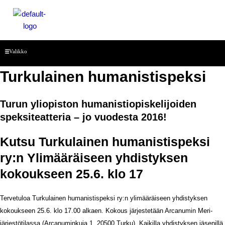
Siirry
sisältöön
Menu
Valikko
Turkulainen humanistispeksi
Turun yliopiston humanistiopiskelijoiden
speksiteatteria – jo vuodesta 2016!
Kutsu Turkulainen humanistispeksi
ry:n Ylimääräiseen yhdistyksen
kokoukseen 25.6. klo 17
Tervetuloa Turkulainen humanistispeksi ry:n ylimääräiseen yhdistyksen
kokoukseen 25.6. klo 17.00 alkaen. Kokous järjestetään Arcanumin Meri-
järjestötilassa (Arcanuminkuja 1, 20500 Turku). Kaikilla yhdistyksen jäsenillä