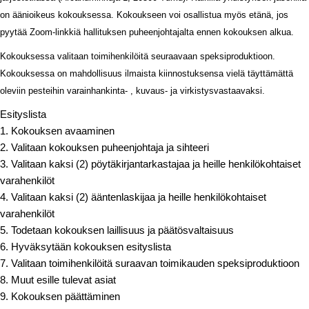
on äänioikeus kokouksessa. Kokoukseen voi osallistua myös etänä, jos
pyytää Zoom-linkkiä hallituksen puheenjohtajalta ennen kokouksen alkua.
Kokouksessa valitaan toimihenkilöitä seuraavaan speksiproduktioon.
Kokouksessa on mahdollisuus ilmaista kiinnostuksensa vielä täyttämättä
oleviin pesteihin varainhankinta- , kuvaus- ja virkistysvastaavaksi.
Esityslista
1. Kokouksen avaaminen
2. Valitaan kokouksen puheenjohtaja ja sihteeri
3. Valitaan kaksi (2) pöytäkirjantarkastajaa ja heille henkilökohtaiset
varahenkilöt
4. Valitaan kaksi (2) ääntenlaskijaa ja heille henkilökohtaiset
varahenkilöt
5. Todetaan kokouksen laillisuus ja päätösvaltaisuus
6. Hyväksytään kokouksen esityslista
7. Valitaan toimihenkilöitä suraavan toimikauden speksiproduktioon
8. Muut esille tulevat asiat
9. Kokouksen päättäminen