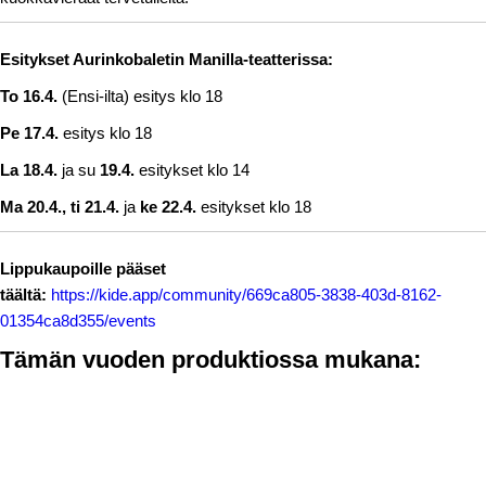
Esitykset Aurinkobaletin Manilla-teatterissa:
To 16.4.
(Ensi-ilta) esitys klo 18
Pe 17.4.
esitys klo 18
La 18.4.
ja su
19.4.
esitykset klo 14
Ma 20.4., ti 21.4.
ja
ke 22.4.
esitykset klo 18
Lippukaupoille pääset
täältä:
https://kide.app/community/669ca805-3838-403d-8162-
01354ca8d355/events
Tämän vuoden produktiossa mukana: