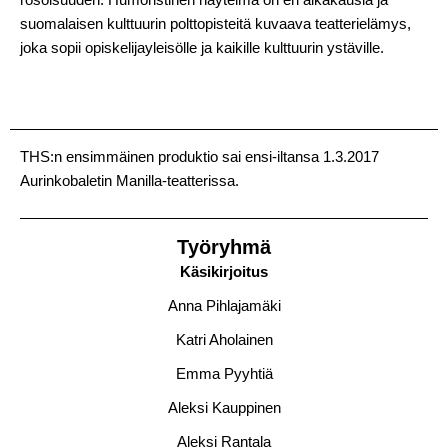
rosoisuuden. Humoristinen näytelmä on eri aikakausia ja
suomalaisen kulttuurin polttopisteitä kuvaava teatterielämys,
joka sopii opiskelijayleisölle ja kaikille kulttuurin ystäville.
THS:n ensimmäinen produktio sai ensi-iltansa 1.3.2017
Aurinkobaletin Manilla-teatterissa.
Työryhmä
Käsikirjoitus
Anna Pihlajamäki
Katri Aholainen
Emma Pyyhtiä
Aleksi Kauppinen
Aleksi Rantala