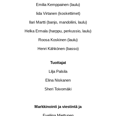
Emilia Kemppainen (laulu)
Iida Virtanen (koskettimet)
Ilari Martti (banjo, mandoliini, laulu)
Helka Ermala (harppu, perkussio, laulu)
Roosa Koskinen (laulu)
Henri Kähkönen (basso)
Tuottajat
Lilja Palsila
Elina Niskanen
Sheri Toivomäki
Markkinointi ja viestintä ja
Eveliina Miettunen