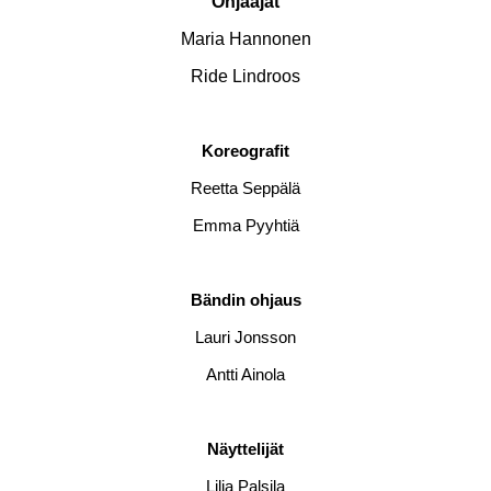
Ohjaajat
Maria Hannonen
Ride Lindroos
Koreografit
Reetta Seppälä
Emma Pyyhtiä
Bändin ohjaus
Lauri Jonsson
Antti Ainola
Näyttelijät
Lilja Palsila