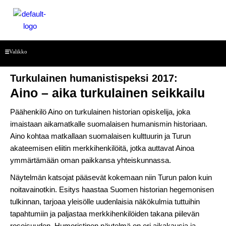
Siirry
sisältöön
Menu
Valikko
Turkulainen humanistispeksi 2017:
Aino – aika turkulainen seikkailu
Päähenkilö Aino on turkulainen historian opiskelija, joka
imaistaan aikamatkalle suomalaisen humanismin historiaan.
Aino kohtaa matkallaan suomalaisen kulttuurin ja Turun
akateemisen eliitin merkkihenkilöitä, jotka auttavat Ainoa
ymmärtämään oman paikkansa yhteiskunnassa.
Näytelmän katsojat pääsevät kokemaan niin Turun palon kuin
noitavainotkin. Esitys haastaa Suomen historian hegemonisen
tulkinnan, tarjoaa yleisölle uudenlaisia näkökulmia tuttuihin
tapahtumiin ja paljastaa merkkihenkilöiden takana piilevän