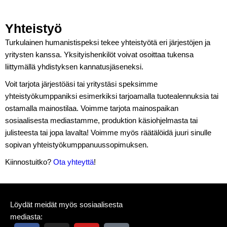
Yhteistyö
Turkulainen humanistispeksi tekee yhteistyötä eri järjestöjen ja
yritysten kanssa. Yksityishenkilöt voivat osoittaa tukensa
liittymällä yhdistyksen kannatusjäseneksi.
Voit tarjota järjestöäsi tai yritystäsi speksimme
yhteistyökumppaniksi esimerkiksi tarjoamalla tuotealennuksia tai
ostamalla mainostilaa. Voimme tarjota mainospaikan
sosiaalisesta mediastamme, produktion käsiohjelmasta tai
julisteesta tai jopa lavalta! Voimme myös räätälöidä juuri sinulle
sopivan yhteistyökumppanuussopimuksen.
Kiinnostuitko?
Ota yhteyttä
!
Löydät meidät myös sosiaalisesta
mediasta: