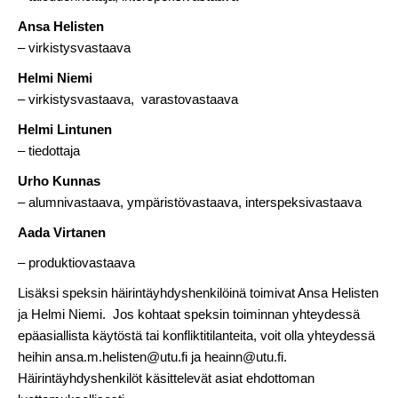
Ansa Helisten
– virkistysvastaava
Helmi Niemi
– virkistysvastaava, varastovastaava
Helmi Lintunen
– tiedottaja
Urho Kunnas
– alumnivastaava, ympäristövastaava, interspeksivastaava
Aada Virtanen
– produktiovastaava
Lisäksi speksin häirintäyhdyshenkilöinä toimivat Ansa Helisten
ja Helmi Niemi. Jos kohtaat speksin toiminnan yhteydessä
epäasiallista käytöstä tai konfliktitilanteita, voit olla yhteydessä
heihin ansa.m.helisten@utu.fi ja heainn@utu.fi.
Häirintäyhdyshenkilöt käsittelevät asiat ehdottoman