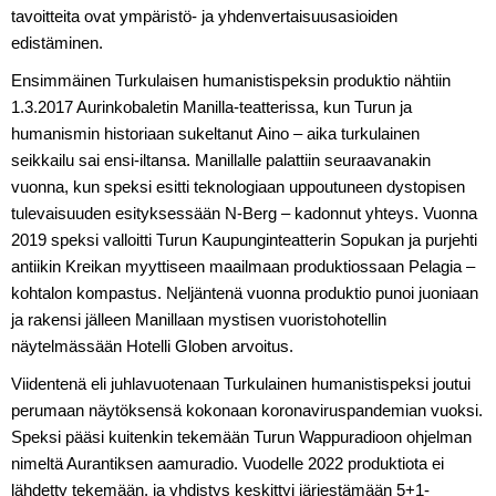
tavoitteita ovat ympäristö- ja yhdenvertaisuusasioiden
edistäminen.
Ensimmäinen Turkulaisen humanistispeksin produktio nähtiin
1.3.2017 Aurinkobaletin Manilla-teatterissa, kun Turun ja
humanismin historiaan sukeltanut Aino – aika turkulainen
seikkailu sai ensi-iltansa. Manillalle palattiin seuraavanakin
vuonna, kun speksi esitti teknologiaan uppoutuneen dystopisen
tulevaisuuden esityksessään N-Berg – kadonnut yhteys. Vuonna
2019 speksi valloitti Turun Kaupunginteatterin Sopukan ja purjehti
antiikin Kreikan myyttiseen maailmaan produktiossaan Pelagia –
kohtalon kompastus. Neljäntenä vuonna produktio punoi juoniaan
ja rakensi jälleen Manillaan mystisen vuoristohotellin
näytelmässään Hotelli Globen arvoitus.
Viidentenä eli juhlavuotenaan Turkulainen humanistispeksi joutui
perumaan näytöksensä kokonaan koronaviruspandemian vuoksi.
Speksi pääsi kuitenkin tekemään Turun Wappuradioon ohjelman
nimeltä Aurantiksen aamuradio. Vuodelle 2022 produktiota ei
lähdetty tekemään, ja yhdistys keskittyi järjestämään 5+1-