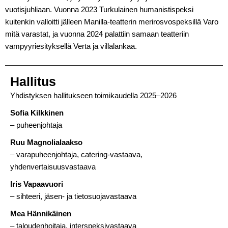
vuotisjuhliaan. Vuonna 2023 Turkulainen humanistispeksi
kuitenkin valloitti jälleen Manilla-teatterin merirosvospeksillä Varo
mitä varastat, ja vuonna 2024 palattiin samaan teatteriin
vampyyriesityksellä Verta ja villalankaa.
Hallitus
Yhdistyksen hallitukseen toimikaudella 2025–2026
Sofia Kilkkinen
– puheenjohtaja
Ruu Magnolialaakso
– varapuheenjohtaja, catering-vastaava,
yhdenvertaisuusvastaava
Iris Vapaavuori
– sihteeri, jäsen- ja tietosuojavastaava
Mea Hännikäinen
– taloudenhoitaja, interspeksivastaava