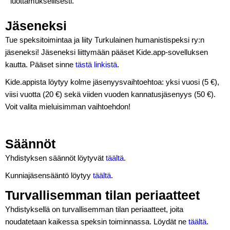
luottamuksellisesti.
Jäseneksi
Tue speksitoimintaa ja liity Turkulainen humanistispeksi ry:n
jäseneksi! Jäseneksi liittymään pääset Kide.app-sovelluksen
kautta. Pääset sinne
tästä linkistä
.
Kide.appista löytyy kolme jäsenyysvaihtoehtoa: yksi vuosi (5 €),
viisi vuotta (20 €) sekä viiden vuoden kannatusjäsenyys (50 €).
Voit valita mieluisimman vaihtoehdon!
Säännöt
Yhdistyksen säännöt löytyvät
täältä
.
Kunniajäsensääntö löytyy
täältä
.
Turvallisemman tilan periaatteet
Yhdistyksellä on turvallisemman tilan periaatteet, joita
noudatetaan kaikessa speksin toiminnassa. Löydät ne
täältä
.