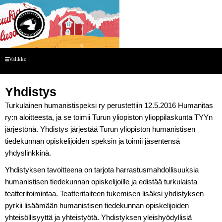
Siirry
sisältöön
Menu
Valikko
Yhdistys
Turkulainen humanistispeksi ry perustettiin 12.5.2016 Humanitas
ry:n aloitteesta, ja se toimii Turun yliopiston ylioppilaskunta TYYn
järjestönä. Yhdistys järjestää Turun yliopiston humanistisen
tiedekunnan opiskelijoiden speksin ja toimii jäsentensä
yhdyslinkkinä.
Yhdistyksen tavoitteena on tarjota harrastusmahdollisuuksia
humanistisen tiedekunnan opiskelijoille ja edistää turkulaista
teatteritoimintaa. Teatteritaiteen tukemisen lisäksi yhdistyksen
pyrkii lisäämään humanistisen tiedekunnan opiskelijoiden
yhteisöllisyyttä ja yhteistyötä. Yhdistyksen yleishyödyllisiä