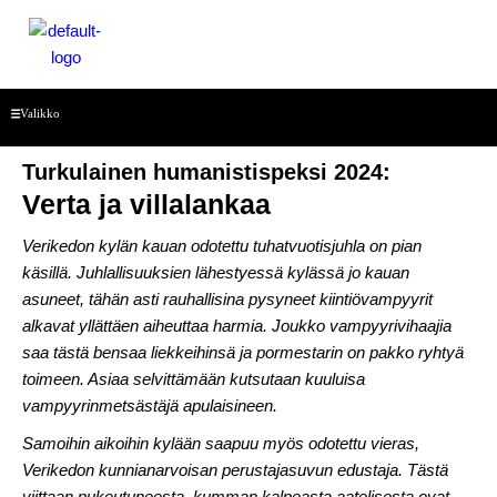
Siirry
sisältöön
Menu
Valikko
Turkulainen humanistispeksi 2024:
Verta ja villalankaa
Verikedon kylän kauan odotettu tuhatvuotisjuhla on pian
käsillä. Juhlallisuuksien lähestyessä kylässä jo kauan
asuneet, tähän asti rauhallisina pysyneet kiintiövampyyrit
alkavat yllättäen aiheuttaa harmia. Joukko vampyyrivihaajia
saa tästä bensaa liekkeihinsä ja pormestarin on pakko ryhtyä
toimeen. Asiaa selvittämään kutsutaan kuuluisa
vampyyrinmetsästäjä apulaisineen.
Samoihin aikoihin kylään saapuu myös odotettu vieras,
Verikedon kunnianarvoisan perustajasuvun edustaja. Tästä