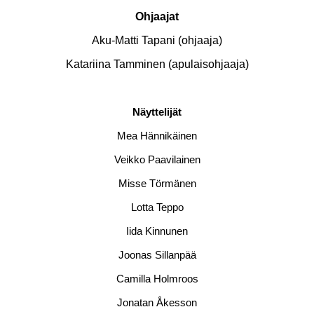
Ohjaajat
Aku-Matti Tapani (ohjaaja)
Katariina Tamminen (apulaisohjaaja)
Näyttelijät
Mea Hännikäinen
Veikko Paavilainen
Misse Törmänen
Lotta Teppo
Iida Kinnunen
Joonas Sillanpää
Camilla Holmroos
Jonatan Åkesson