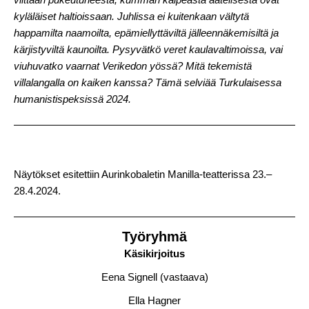
viittaan pukeutuneesta, kumman kalpeasta aatelisesta ovat
kyläläiset haltioissaan. Juhlissa ei kuitenkaan vältytä
happamilta naamoilta, epämiellyttäviltä jälleennäkemisiltä ja
kärjistyviltä kaunoilta. Pysyvätkö veret kaulavaltimoissa, vai
viuhuvatko vaarnat Verikedon yössä? Mitä tekemistä
villalangalla on kaiken kanssa? Tämä selviää Turkulaisessa
humanistispeksissä 2024.
Näytökset esitettiin Aurinkobaletin Manilla-teatterissa 23.–
28.4.2024.
Työryhmä
Käsikirjoitus
Eena Signell (vastaava)
Ella Hagner